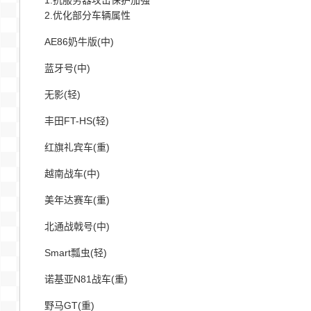
2.优化部分车辆属性
AE86奶牛版(中)
蓝牙号(中)
无影(轻)
丰田FT-HS(轻)
红旗礼宾车(重)
越南战车(中)
美年达赛车(重)
北通战戟号(中)
Smart瓢虫(轻)
诺基亚N81战车(重)
野马GT(重)