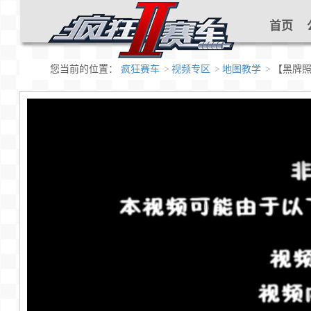
首页
您当前的位置：
疯狂赛车
视频专区
地图教学
【黑牌照】