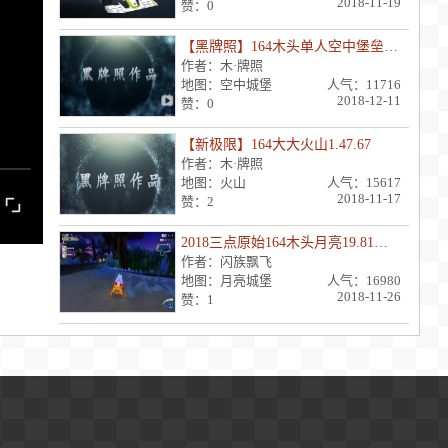
2018-11-19
赞：0
【黑牌照】164木头单人空中堡垒1.34.42
作者：木·牌照
地图：空中城堡
人气：11716
2018-12-11
赞：0
【新极限】164大大火山1.47.67
作者：木·牌照
地图：火山
人气：15617
2018-11-17
赞：2
2018三点原始164木头月亮19.81超级极限
作者：闪族飘飞
地图：月亮城堡
人气：16980
2018-11-26
赞：1