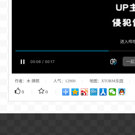
作者：木·牌照
人气：12900
地图：XTORM乐园
0
0