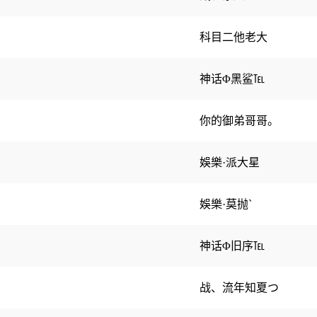
科目二他老大
神话Φ黑鲨℡
你的御弟哥哥。
娛樂·派大星
娛樂·莫抛`
神话Φ旧序℡
战、流年知夏つ