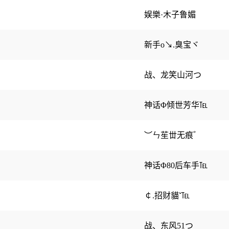
娱樂·木子鲁媚
新手o↘.臭宝ヾ
战、龙笑山河つ
神话Φ倾世芳华℡
︶ㄣ苼丗无痕゛
神话Φ80后车手℡
￠.招财貓ˇ℡
战、东风51つ