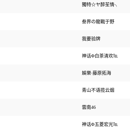
獨特☆ヤ醉苼情╮
叁界の龍戰于野
我要验牌
神话Φ白茶清欢℡
娛樂·藤原拓海
青山不语揽云烟
雲南46
神话Φ五菱宏光℡