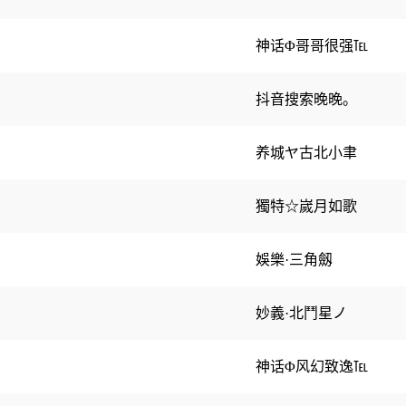
神话Φ哥哥很强℡
抖音搜索晚晚。
养城ヤ古北小聿
獨特☆嵗月如歌
娛樂·三角劔
妙義·北鬥星ノ
神话Φ风幻致逸℡